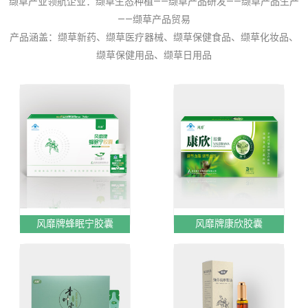
缬草产业领航企业：缬草生态种植——缬草产品研发——缬草产品生产
——缬草产品贸易
产品涵盖：缬草新药、缬草医疗器械、缬草保健食品、缬草化妆品、
缬草保健用品、缬草日用品
风靡牌蜂眠宁胶囊
风靡牌康欣胶囊