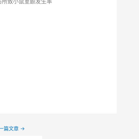
仿所致小鼠室颤发生率
一篇文章
→