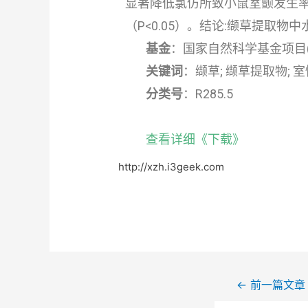
显著降低氯仿所致小鼠室颤发生率
（P<0.05）。结论:缬草提取
基金
：国家自然科学基金项目(编号
关键词
：缬草; 缬草提取物; 室
分类号
：R285.5
查看详细《下载》
http://xzh.i3geek.com
←
前一篇文章