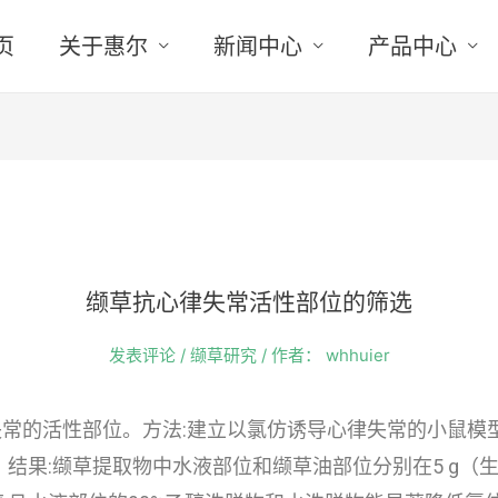
页
关于惠尔
新闻中心
产品中心
缬草抗心律失常活性部位的筛选
发表评论
/
缬草研究
/ 作者：
whhuier
失常的活性部位。方法:建立以氯仿诱导心律失常的小鼠模
果:缬草提取物中水液部位和缬草油部位分别在5 g（生药）·ml