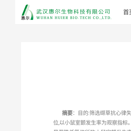
首
摘要
：目的:筛选缬草抗心律
位,以小鼠室颤发生率为观察指标。结