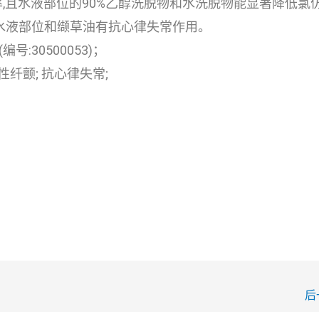
,且水液部位的90%乙醇洗脱物和水洗脱物能显著降低氯
物中水液部位和缬草油有抗心律失常作用。
:30500053)；
性纤颤; 抗心律失常;
后