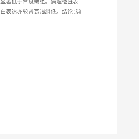
A均显著低于肾衰竭组。病理检查表
白表达亦较肾衰竭组低。结论 :缬