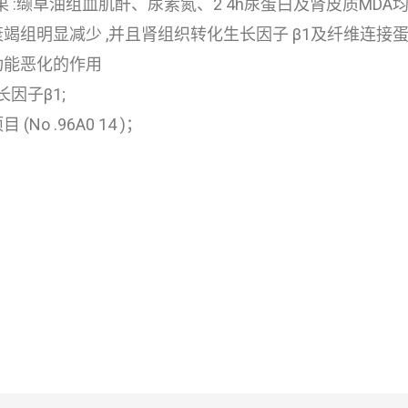
果 :缬草油组血肌酐、尿素氮、2 4h尿蛋白及肾皮质MD
组明显减少 ,并且肾组织转化生长因子 β1及纤维连接蛋
功能恶化的作用
因子β1;
 .96A0 14 )；