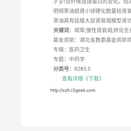
子 β1及纤维连接蛋白的变化。结
明缬草油组肾小球硬化数量较肾衰竭
草油具有延缓大鼠肾衰竭模型肾
关键词
：缬草;慢性肾衰竭;转化生长
基金资助：湖北省教委基金资助项目 (No
专辑：医药卫生
专题：中药学
分类号
：R285.5
查看详细《下载》
http://xzh.i3geek.com