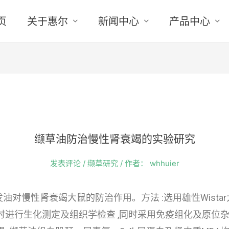
页
关于惠尔
新闻中心
产品中心
缬草油防治慢性肾衰竭的实验研究
发表评论
/
缬草研究
/ 作者：
whhuier
油对慢性肾衰竭大鼠的防治作用。方法 :选用雄性Wistar大鼠
周时进行生化测定及组织学检查 ,同时采用免疫组化及原位