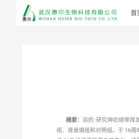
首
摘要：
目的 :研究神农缬草挥发
组、肾衰竭组和对照组。于 16